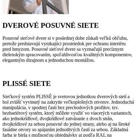
DVEROVÉ POSUVNÉ SIETE
Posuvné sieťové dvere si v poslednej dobe získali veľkú obľubu,
pretože predstavujú vynikajúci prostriedok pre ochranu interiéru
pred hmyzom. Posuvné sieťové dvere sa vyznačujú precíznym
dielenským spracovaním, spoľahlivosťou kvalitných komponentov,
elegantným dizajnom a jednoduchou montážou.
PLISSÉ SIETE
Sieťkový systém PLISSÉ je svetovou jednotkou dverových sietí a
bol zvlášť vyvinutý na zakrytie veľkoplošných otvorov. Jednoduchá
manipulácia, v spodnej časti bez prechodových profilov, tzv.
bezbariérový systém, ktorý môžete využiť vo viacerých variantoch,
ako jednokrídlové, dvojkrídlové zatváranie z dvoch strán,
dvojkrídlové za sebou posuvné do jednej strany, alebo aj na široké
fasádne otvory so spájaním jednotlivých častí za sebou. Základná
farba je biela s možnosťou objednávky aj podľa RAL na