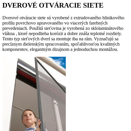
DVEROVÉ OTVÁRACIE SIETE
Dverové otváracie siete sú vyrobené z extrudovaného hlinikového
profilu povrchovo upravovaného vo viacerých farebných
prevedeniach. Použitá sieťovina je vyrobená zo sklolaminátového
vlákna , ktoré nepodlieha korózii a dobre znáša teplotné rozdiely.
Tento typ sieťových dverí sa montuje iba na rám. Vyznačujú sa
precíznym dielenským spracovaním, spoľahlivosťou kvalitných
komponentov, elegantným dizajnom a jednoduchou montážou.