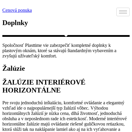
Cenová ponuka
Doplnky
Spoločnosť Plasttime vie zabezpečiť kompletné doplnky k
plastovým oknám, ktoré sa stávajú štandardným vybavením a
zvyšujú užívateľský komfort.
Žalúzie
ŽALÚZIE INTERIÉROVÉ
HORIZONTÁLNE
Pre svoju jednoduchú inštaláciu, komfortné ovládanie a elegantný
vzhľad ide o najpopulárnejší typ žalúzií vôbec. Výhodou
horizontálnych žalúzií je nízka cena, dlhá životnosť, jednoduchá
obsluha a v neposlednom rade ich estetickosť. Moderné interiérové
horizontálne žalúzie majú ovládanie riešené guličkovou retiazkou,
ktorá slúži tak na naklápanie lamiel ako aj na ich vyťahovanie a