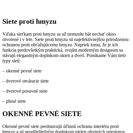
Siete proti hmyzu
Vďaka sieťkam proti hmyzu sa už nemusíte bát nechať okno
otvorené i v lete. Siete proti hmyzu sú najefektívnejšou prirodzenou
ochranou proti obťažujúcemu hmyzu. Napriek tomu, že je ich
funkcia predovšetkým praktická, svojím moderným designom sa
stávajú elegantným doplnkom okien a dverí. Ponúkame Vám tieto
typy sietí:
– okenné pevné siete
– dverové otváracie siete
– dverové posuvné siete
– plissé siete
OKENNÉ PEVNÉ SIETE
Okenné pevné siete predstavujú účinnú ochranu interiéru proti
hmyzu a sú neoddelitelným doplnkom nielen obytných priestorov.