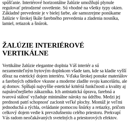
spúšťanie. Interiérové horizontálne žalúzie umožňujú plynule
regulovať prirodzené osvetlenie. Sú vhodné na všetky typy okien.
Základné prevedenie je v bielej farbe, ale samozrejme ponúkame
žalúzie v širokej škále farebného prevedenia a zladenia nosníka,
lamiel, retiazok a šnúrok.
ŽALÚZIE INTERIÉROVÉ
VERTIKÁLNE
Vertikálne žalúzie elegantne doplnia Váš interiér a sú
nezameniteľným bytovým doplnkom všade tam, kde sa kladie vyšší
dôraz na estetický dojem interiéru. Vďaka širokej ponuke materiálov
a farebných odtieňov vkusne a moderne zladíte svoju kanceláriu, ale
aj domov. Spĺňajú najvyššie estetické kritériá funkčnosti a kvality aj
najnáročnejšieho zákazníka. Ich antistatická úprava, farebná a
tvarová stálosť vyžaduje minimálne nároky na údržbu. Medzi jej
prednosti patrí schopnosť zaclonit veľké plochy. Montáž je veľmi
jednoduchá a rýchla, ovládanie pomocou šnúrky a retiazky, pričom
celkový dojem vedie k prevzdušneniu celého priestoru. Prekvapí
Vás radom neočakávaných svetelných a priestorových efektov.