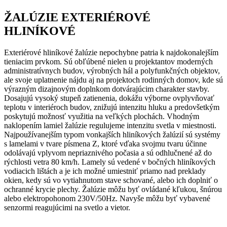
ŽALÚZIE EXTERIÉROVÉ
HLINÍKOVÉ
Exteriérové hliníkové žalúzie nepochybne patria k najdokonalejším
tieniacim prvkom. Sú obľúbené nielen u projektantov moderných
administratívnych budov, výrobných hál a polyfunkčných objektov,
ale svoje uplatnenie nájdu aj na projektoch rodinných domov, kde sú
výrazným dizajnovým doplnkom dotvárajúcim charakter stavby.
Dosajujú vysoký stupeň zatienenia, dokážu výborne ovplyvňovať
teplotu v interiéroch budov, znižujú intenzitu hluku a predovšetkým
poskytujú možnosť využitia na veľkých plochách. Vhodným
naklopením lamiel žalúzie regulujeme intenzitu svetla v miestnosti.
Najpoužívanejším typom vonkajších hliníkových žalúzií sú systémy
s lamelami v tvare písmena Z, ktoré vďaka svojmu tvaru účinne
odolávajú vplyvom nepriaznivého počasia a sú odhlučnené až do
rýchlosti vetra 80 km/h. Lamely sú vedené v bočných hliníkových
vodiacich lištách a je ich možné umiestniť priamo nad preklady
okien, kedy sú vo vytiahnutom stave schované, alebo ich doplniť o
ochranné krycie plechy. Žalúzie môžu byť ovládané kľukou, šnúrou
alebo elektropohonom 230V/50Hz. Navyše môžu byť vybavené
senzormi reagujúcimi na svetlo a vietor.